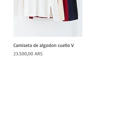
Camiseta de algodon cuello V
PALAZO LANILLA
Precio
Precio
23.500,00 ARS
62.600,00 ARS
COMPRAR
Productos
Camperas
Pijamas
Joggers