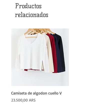
Productos
relacionados
Camiseta de algodon cuello V
PALAZO LANILLA
Precio
Precio
23.500,00 ARS
62.600,00 ARS