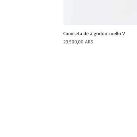
Camiseta de algodon cuello V
Precio
23.500,00 ARS
COMP
Produ
Camp
Pija
Jogg
Remer